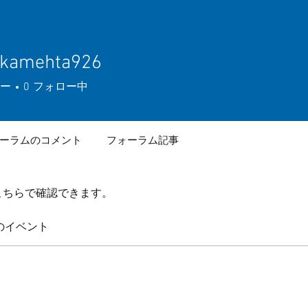
ikamehta926
mehta926
ー
0
フォロー中
ーラムのコメント
フォーラム記事
こちらで確認できます。
のイベント