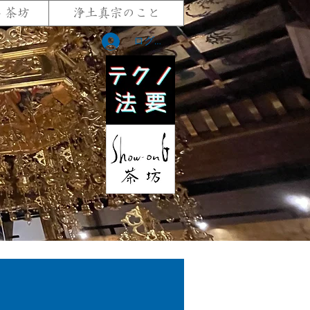
G 茶坊
浄土真宗のこと
ログイン