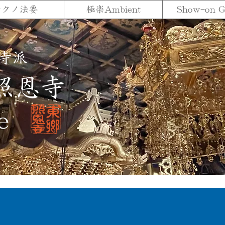
テクノ法要
極楽Ambient
Show-on 
寺派
照恩寺
e