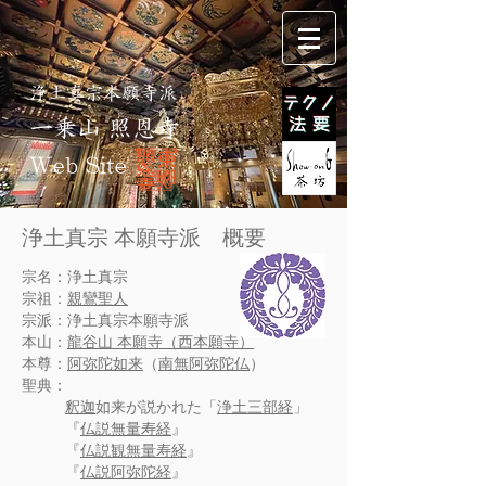
浄土真宗本願寺派
一乗山 照恩寺
Web Site
浄土真宗 本願寺派 概要
宗名：浄土真宗
宗祖：
親鸞聖人
宗派：浄土真宗本願寺派
本山：
龍谷山 本願寺（西本願寺）
本尊：
阿弥陀如来
（
南無阿弥陀仏
）
聖典：
釈迦
如来が説かれた「
浄土三部経
」
『
仏説無量寿経
』
『
仏説観無量寿経
』
『
仏説阿弥陀経
』