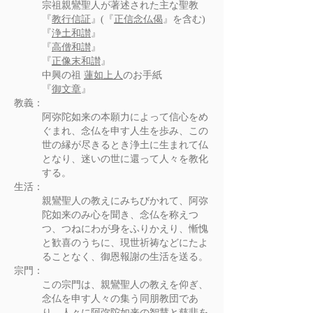
宗祖親鸞聖人が著述された主な聖教
『
教行信証
』(『
正信念仏偈
』を含む)
『
浄土和讃
』
『
高僧和讃
』
『
正像末和讃
』
中興の祖
蓮如上人
のお手紙
『
御文章
』
教義：
阿弥陀如来の本願力によって信心をめ
ぐまれ、念仏を申す人生を歩み、この
世の縁が尽きるとき浄土に生まれて仏
となり、迷いの世に還って人々を教化
する。
生活：
親鸞聖人の教えにみちびかれて、阿弥
陀如来のみ心を聞き、念仏を称えつ
つ、つねにわが身をふりかえり、慚愧
と歓喜のうちに、現世祈祷などにたよ
ることなく、御恩報謝の生活を送る。
宗門：
この宗門は、親鸞聖人の教えを仰ぎ、
念仏を申す人々の集う同朋教団であ
り、人々に阿弥陀如来の智慧と慈悲を