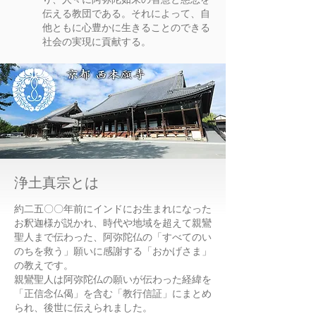
伝える教団である。それによって、自
他ともに心豊かに生きることのできる
社会の実現に貢献する。
浄土真宗とは
約二五〇〇年前にインドにお生まれになった
お釈迦様が説かれ、時代や地域を超えて親鸞
聖人まで伝わった、阿弥陀仏の「すべてのい
のちを救う」願いに感謝する「おかげさま」
の教えです。
親鸞聖人は阿弥陀仏の願いが伝わった経緯を
「正信念仏偈」を含む「教行信証」にまとめ
られ、後世に伝えられました。 ​