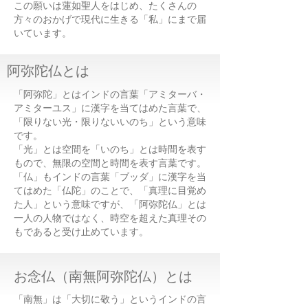
この願いは蓮如聖人をはじめ、たくさんの
方々のおかげで現代に生きる「私」にまで届
いています。
阿弥陀仏とは
「阿弥陀」とはインドの言葉「アミターバ・
アミターユス」に漢字を当てはめた言葉で、
「限りない光・限りないいのち」という意味
です。
「光」とは空間を「いのち」とは時間を表す
もので、無限の空間と時間を表す言葉です。
「仏」もインドの言葉「ブッダ」に漢字を当
てはめた「仏陀」のことで、「真理に目覚め
た人」という意味ですが、「阿弥陀仏」とは
一人の人物ではなく、時空を超えた真理その
もであると受け止めています。
お念仏（南無阿弥陀仏）とは
「南無」は「大切に敬う」というインドの言