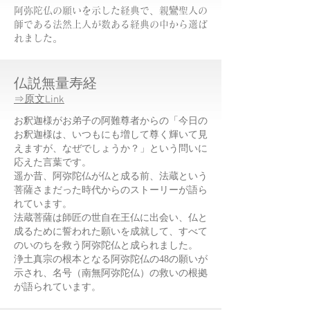
​阿弥陀仏の願いを示した経典で、親鸞聖人の
師である法然上人が数ある経典の中から選ば
れました。
仏説無量寿経
⇒原文Link
お釈迦様がお弟子の阿難尊者からの「今日の
お釈迦様は、いつもにも増して尊く輝いて見
えますが、なぜでしょうか？」という問いに
応えた言葉です。
遥か昔、阿弥陀仏が仏と成る前、法蔵という
菩薩さまだった時代からのストーリーが語ら
れています。
法蔵菩薩は師匠の世自在王仏に出会い、仏と
成るために誓われた願いを成就して、すべて
のいのちを救う阿弥陀仏と成られました。
浄土真宗の根本となる阿弥陀仏の48の願いが
示され、名号（南無阿弥陀仏）の救いの根拠
が語られています。