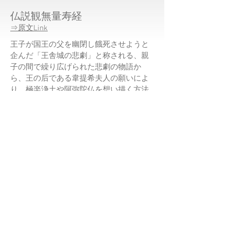
仏説観無量寿経
⇒原文Link
王子が国王の父を幽閉し餓死させようと
企んだ「王舎城の悲劇」と称される、親
子の間で繰り広げられた悲劇の物語か
ら、王の后である韋提希夫人の願いによ
り、極楽浄土や阿弥陀仏を想い描く方法
が示されています。
そして、どんなに罪深いものも、阿弥陀
仏の願い（念仏）によって極楽浄土に生
まれると説かれています。
仏説阿弥陀経
⇒原文Link
お釈迦様がお弟子の舎利弗様に向けた言葉
で、短い経典の中で36回「舎利弗」とお名前
を呼びながら語りかけています。
この呼びかけは、お釈迦様が「わたし」に阿