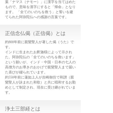
葉「ナマス（ナモー）」に漢字を当てはめた
もので、意味を漢字にすると「帰命」となり
ます。 「全てのいのちを救う」と誓いを建
てられた阿弥陀仏への感謝の言葉です。
​正信念仏偈（正信偈）とは
約800年前に親鸞聖人が著した偈（うた）で
す。
インドに生まれたお釈迦様によって示され
た、阿弥陀仏の「全てのいのちを救います」
という願いが、インド・中国・日本の七人の
高僧方のお導きのおかげで親鸞聖人まで届い
た喜びが綴られています。
約550年前に蓮如上人が吉崎御坊で和讃（親
鸞聖人が詠まれた和歌）と共に唱和するお勤
めとして制定され、現在に受け継がれていま
す。
浄土三部経とは