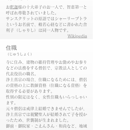
お
釈迦
様の十大弟子のお一人で、智恵第一と
呼ばれ尊敬されていました。
​サンスクリットの原語ではシャーリープトラ
というお名前で、般若心経などに書かれた舎
利子（しゃりし）は同一人物です。
​Wikipedia
住職
（じゅうしょく）
寺に住み、建物の維持管理やお勤めやお参り
などの法務をする僧侶で、宗教法人としての
代表役員の職名。
​浄土真宗の場合、住職になるためには、僧侶
の資格の上に教師資格（住職になる資格）を
取得する必要があります。
性別の限定はなく、女性住職もいらっしゃい
ます。
元々僧侶は戒律上結婚できませんでしたが、
浄土真宗では親鸞聖人が結婚されて子を授か
ったため、世襲制が生まれました。
​御前・御院家・ごえんさん・和尚など、地域