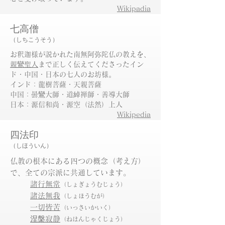
Wikipadia
七高僧
（しちこうそう）
お釈迦様が説かれた南無阿弥陀仏の教えを、
親鸞聖人
まで正しく伝えてくださったイン
ド・中国・日本の七人のお坊様。
インド：龍樹菩薩・天親菩薩
中国：曇鸞大師・道綽禅師・善導大師
日本：源信和尚・源空（法然）上人
Wikipedia
四法印
（しほういん
）
仏教の根本にある四つの概念（考え方）
で、全ての宗派に共通しています。
諸行無常
（しょぎょうむじょう）
諸法無我
（しょほうむが）
一切皆苦
（いっさいかいく）
​涅槃寂静
（ねはんじゃくじょう）