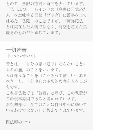
もので、無限の空間と時間を表しています。
「仏（ぶつ）」もインドの「真理に目覚めた
人」を意味する言葉「ブッダ」に漢字を当て
はめた「仏陀」のことですが、「阿弥陀仏」
とは実在した人物ではなく、時空を超えた真
理そのものだと感じています。
一切皆苦
（
いっさいかいく）
苦とは、「自分の思い通りにならないことに
よる心痛」のことをいいます。
人は様々なことを「こうあって欲しい・ある
べき」と、自分中心の主観的な考え方をしが
ちです。
これを仏教では〝執着〟と呼び、この執着が
苦の根本原因であると説かれています。
お釈迦様は「
全てのことは自分中心に動いて
いるわけではない」と教えてくれています。
四法印
の一つ