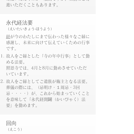
進いただくこともあります。​
永代経法要
（えいたいきょう-ほうよう）
経
が今のわたしにまで伝わった様々なご縁に
感謝し、
未来に向けて伝えていくための行事
です。
故人をご縁とした「寺の年中行事」として勤
める法要。
照恩寺では、4月と8月に勤めさせていただ
いています。
故人をご縁としてご遺族が施主となる法要。
葬儀の際には、（忌明け・１周忌・3回
忌・・・・）が、これから始まっていくこと
を意味して「永代経開闢（かいびゃく）法
要」を勤めます。
回向
（えこう
）