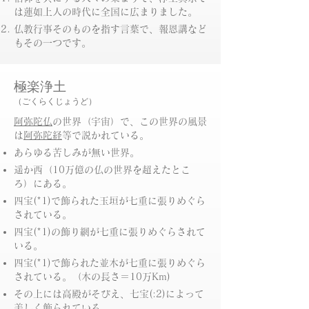
は蓮如上人の時代に全国に広まりました。
仏教行事そのものを指す言葉で、報恩講など
もその一つです。
極楽浄土
（ごくらくじょうど）
阿弥陀仏
の世界（宇宙）で、この世界の風景
は
阿弥陀経
等で説かれている。
あらゆる苦しみが無い世界。
遥か西（10万億の仏の世界を超えたとこ
ろ）にある。
四宝(*1)で飾られた玉垣が七重に張りめぐら
されている。
四宝(*1)の飾り網が七重に張りめぐらされて
いる。
四宝(*1)で飾られた並木が七重に張りめぐら
されている。（木の長さ＝10万Km)
その上には高殿がそびえ、七宝(:2)によって
美しく飾られている。