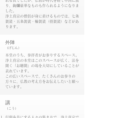
れる衣でしたが、仏教が時代を経て中国に渡
り、絢爛豪華なものも作られるようになりま
した。
浄土真宗の僧侶が身に着けるものでは、七条
袈裟・五条袈裟・輪袈裟（畳袈裟）などがあ
ります。
外陣
（げじん）
本堂のうち、参拝者がお参りするスペース。
浄土真宗の本堂はこのスペースが広く、法を
聞く「お聴聞」の場を大切にしていることが
表れています。
この広いスペースで、たくさんのお参りの
方々に、仏教の考え方をお伝えしたいと願っ
ています。
講
（こう）
信仰を共にする人々の集まりで、浄土真宗で