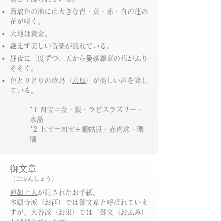
瑠璃色の池には大きな青・黄・赤・白の蓮の
花が咲く。
大地は黄金。
絶えず美しい音楽が流れている。
昼夜に三度ずつ、天から曼荼羅華の花がふり
そそぐ。
色とりどりの珍鳥（
六鳥
）が美しい声を発し
ている。
*1 四宝＝金・銀・ラピスラズリー・
水晶
*2 七宝＝四宝＋蝦蛄貝・赤真珠・瑪
瑙
御文章
（ごぶんしょう）
蓮如上人
が記されたお手紙。
​本願寺派（お西）では御文章と呼ばれていま
すが、大谷派（お東）では「御文（おふみ）