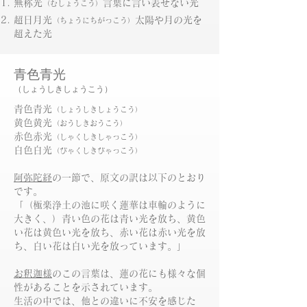
無称光
言葉に言い表せない光
（むしょうこう）
超日月光
太陽や月の光を
（ちょうにちがっこう）
超えた光
青色青光
（しょうしきしょうこう）
青色青光
（しょうしきしょうこう）
黄色黄光
（おうしきおうこう）
赤色赤光
（しゃくしきしゃっこう）
白色白光
（びゃくしきびゃっこう）
阿弥陀経
の一節で、原文の訳は以下のとおり
です。
「（極楽浄土の池に咲く蓮華は車輪のように
大きく、）青い色の花は青い光を放ち、黄色
い花は黄色い光を放ち、赤い花は赤い光を放
ち、白い花は白い光を放っています。」
​お釈迦様
のこの言葉は、蓮の花にも様々な個
性があることを示されています。
生活の中では、他との違いに不安を感じた