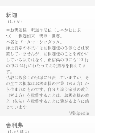
釈迦
（しゃか）
＝お釈迦様・釈迦牟尼仏（しゃかむにぶ
つ）・釈迦如来・釈尊・世尊。
本名はゴータマ・シッダッタ。
浄土真宗の本堂にはお釈迦様の仏像などは安
置していませんが、お釈迦様のことを疎かに
している訳ではなく、正信偈の中にも120行
の中の24行にわたってお釈迦様を称えてま
す。
仏教は数多くの宗派に分派していますが、そ
の全ての根本はお釈迦様の言葉（考え方）か
ら生まれたものです。自分と違う宗派の教え
（考え方）を批難することは、お釈迦様の教
え（仏法）を批難することに繋がるように感
じています。
​Wikipedia
舎利弗
（しゃりほつ）