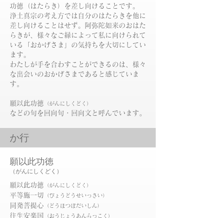
功徳（はたらき）を差し向けることです。
浄土真宗の考え方では自分のはたらきを他に
差し向けることはせず。阿弥陀如来のおはた
らきが、様々なご縁によって私に向けられて
いる「おかげさま」の気持ちを大切にしてい
ます。
​わたしが手を合わすことができるのは、様々
な出会いのおかげさまであると感じていま
す。
願以此功徳
（がんにしくどく）
​などの句を回向句・回向文と呼んでいます。
​か行
願以此功徳
（がんにしくどく）
​
願以此功徳
（がんにしくどく）
平等施一切
（びょうどうせいっさい）
同発菩提心
（どうほつぼだいしん）
往生安楽国
（おうじょうあんらっこく）