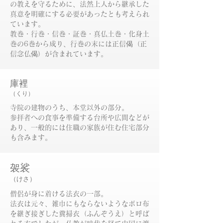
の教えを守るために、法然上人から継承した
真意を明確にする必要があったとも考えられ
ています。
教巻・行巻・信巻・証巻・真仏土巻・化身土
巻の6巻から成り、行巻の末には正信偈（正
信念仏偈）が含まれています。
庫裡
（くり）
寺院の建物のうち、本堂以外の部分。
参拝者への食事を準備する台所や広間などが
あり、一般的には住職の家族が住む住宅部分
も含みます。
袈裟
（けさ）
僧侶が身に着ける法衣の一部。
法衣は元々、雑巾にもならないようなボロ布
を継ぎ接ぎした糞掃衣（ふんぞうえ）と呼ば