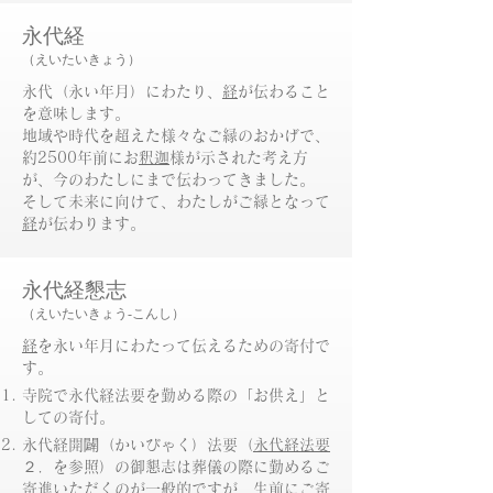
永代経
（えいたいきょう）
永代（永い年月）にわたり、
経
が伝わること
を意味します。
地域や時代を超えた様々なご縁のおかげで、
約2500年前にお
釈迦
様が示された考え方
が、今のわたしにまで伝わってきました。
​そして未来に向けて、わたしがご縁となって
経
が伝わります。​
永代経懇志
（えいたいきょう-こんし）
経
を永い年月にわたって伝えるための寄付で
す。
​寺院で永代経法要を勤める際の「お供え」と
しての寄付。
永代経開闢（かいびゃく）法要（
永代経法要
２．を参照）の御懇志は葬儀の際に勤めるご
寄進いただくのが一般的ですが、生前にご寄