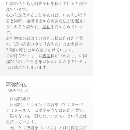
い数の仏たちも阿弥陀仏を称えていると説か
れています。
​心から
念仏
することがあれば、いのちが尽き
ると同時に極楽浄土から阿弥陀仏がお迎えに
来られると説かれ、
念仏
を薦められていま
す。
お
釈迦
様がお弟子の
舎利弗
様に向けた言葉
で、短い経典の中で「舎利弗」とお名前を
36回も呼びながら語りかけています。
この呼びかけは、お
釈迦
様が「わたし」に阿
弥陀仏のはたらきをお伝えいただきているよ
うに感じてしまいます。
阿弥陀仏
（あみだぶつ）
​＝阿弥陀如来
「阿弥陀」とはインドの言葉「アミターバ・
アミターユス」に漢字を当てはめた言葉で、
「限りない光・限りないいのち」という意味
を持っています。
「光」とは空間を「いのち」とは時間を表す