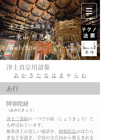
浄土真宗本願寺派
一乗山 照恩寺
Web Site
浄土真宗用語集
あ
​か
さ
た
な
は
ま
や
ら
わ
​あ行
阿弥陀経
（あみだきょう）
浄土三部経
の一つで小経（しょうきょう）と
も呼ばれています。
極楽浄土の美しい風景や、
阿弥陀仏
のはたら
きなどを説き、宇宙の全方向から数えきれな