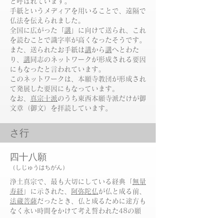
と呼ばれています。
手紙というメディアを用いることで、遠隔で
仏法を伝えられました。
全国に広がった「
講
」に向けて送られ、これ
を読むことで識字率が高くなったそうです。
また、送られたお手紙は
講
から
講
へとわた
り、
講
同志のネットワークが形成される要因
にもなったと言われています。
​このネットワークは、本願寺教団が形成され
て発展した要因にもなっています。
​なお、
真宗十派
のうち東西本願寺派だけが御
文章（御文）を拝読しています。
​さ行
四十八願
（しじゅうはちがん）
浄土真宗で、最も大切にしている経典「
無量
寿経
」に示された、
阿弥陀仏
が仏と成る前、
法蔵菩薩
だったとき、仏と成るために途方も
なく永い時間をかけて考え誓われた48の願