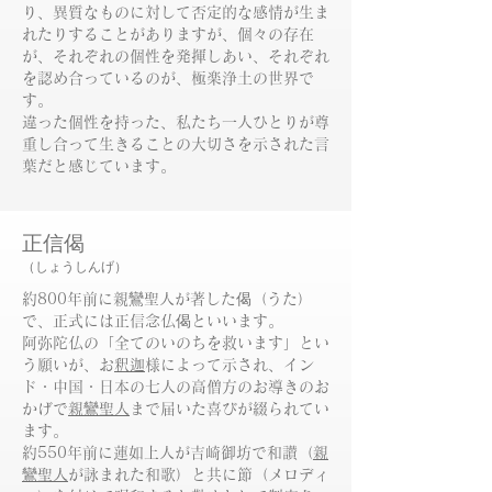
り、異質なものに対して否定的な感情が生ま
れたりすることがありますが、個々の存在
が、それぞれの個性を発揮しあい、それぞれ
を認め合っているのが、極楽浄土の世界で
す。
違った個性を持った、私たち一人ひとりが尊
重し合って生きることの大切さを示された言
葉だと感じています。
正信偈
（しょうしんげ）
約800年前に親鸞聖人が著した偈（うた）
で、正式には正信念仏偈といいます。
阿弥陀仏の「全てのいのちを救います」とい
う願いが、お
釈迦
様によって示され、イン
ド・中国・日本の七人の高僧方のお導きのお
かげで
親鸞聖人
まで届いた喜びが綴られてい
ます。
約550年前に蓮如上人が吉崎御坊で和讃（
親
鸞聖人
が詠まれた和歌）と共に節（メロディ