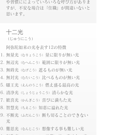
や習慣にによっていろいろな呼び方がありま
すが、不安な場合は「住職」が間違いないと
思います。
十二光
（じゅうにこう）
阿弥陀如来の光を表す12の特徴
無量光
量に限りが無い光
（むりょうこう）
無辺光
範囲に限りが無い光
（むへんこう）
無碍光
遮るものが無い光
（むげこう）
無対光
比べるものが無い光
（むたいこう）
燄王光
燃え盛る最高の光
（えんのうこう）
清浄光
清らかな光
（しょうじょうこう）
歓喜光
喜びに満ちた光
（かんぎこう）
智慧光
知恵に溢れた光
（ちえこう）
不断光
断ち切ることのできない
（ふだんこう）
光
難思光
想像する事も難しい光
（なんじこう）