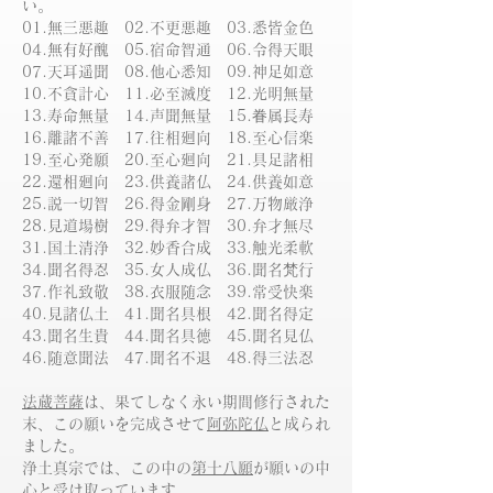
い。
01.無三悪趣 02.不更悪趣 03.悉皆金色
04.無有好醜 05.宿命智通 06.令得天眼
07.天耳遥聞 08.他心悉知 09.神足如意
10.不貪計心 11.必至滅度 12.光明無量
13.寿命無量 14.声聞無量 15.眷属長寿
16.離諸不善 17.往相廻向 18.至心信楽
19.至心発願 20.至心廻向 21.具足諸相
22.還相廻向 23.供養諸仏 24.供養如意
25.説一切智 26.得金剛身 27.万物厳浄
28.見道場樹 29.得弁才智 30.弁才無尽
31.国土清浄 32.妙香合成 33.触光柔軟
34.聞名得忍 35.女人成仏 36.聞名梵行
37.作礼致敬 38.衣服随念 39.常受快楽
40.見諸仏土 41.聞名具根 42.聞名得定
43.聞名生貴 44.聞名具徳 45.聞名見仏
46.随意聞法 47.聞名不退 48.得三法忍
法蔵菩薩
は、果てしなく永い期間修行された
末、この願いを完成させて
阿弥陀仏
と成られ
ました。
浄土真宗では、この中の
第十八願
が願いの中
心と受け取っています。