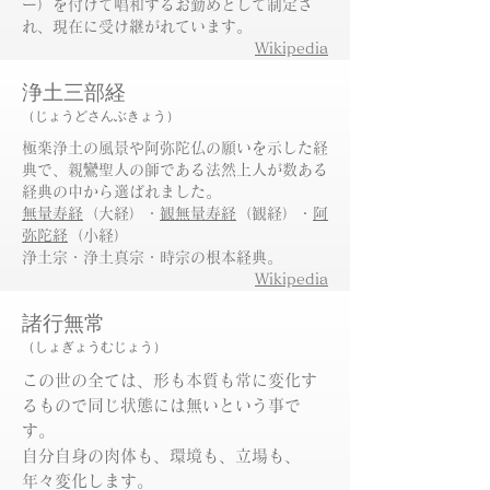
ー）を付けて唱和するお勤めとして制定さ
れ、現在に受け継がれています。
Wikipedia
浄土三部経
（じょ
うどさんぶきょう）
​極楽浄土の風景や阿弥陀仏の願いを示した経
典で、親鸞聖人の師である法然上人が数ある
経典の中から選ばれました。
無量寿経
（大経）・
観無量寿経
（観経）・
阿
弥陀経
（小経）
​浄土宗・浄土真宗・時宗の根本経典。
​Wikipedia
諸行無常
（しょぎょうむじょう）
この世の全ては、形も本質も常に変化す
るもので同じ状態には無いという事で
す。
自分自身の肉体も、環境も、立場も、
年々変化します。