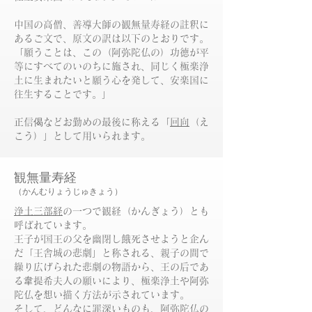
中国の高僧、善導大師の観無量寿経の註釈に
あるご文で、原文の訳は以下のとおりです。
「願うことは、この（阿弥陀仏の）功徳が平
等にすべてのいのちに施され、同じく極楽浄
土に生まれたいと願う心を発して、安楽国に
往生することです。」
正信偈などお勤めの最後に称える「
回向
（え
こう）」として用いられます。
観無量寿経
（かんむりょうじゅきょう）
浄土三部経
の一つで観経（かんぎょう）とも
呼ばれています。
王子が国王の父を幽閉し餓死させようと企ん
だ「王舎城の悲劇」と称される、親子の間で
繰り広げられた悲劇の物語から、王の后であ
る韋提希夫人の願いにより、極楽浄土や阿弥
陀仏を想い描く方法が示されています。
そして、どんなに罪深いものも、
阿弥陀仏
の