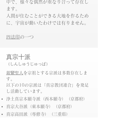
中で、様々な偶然が重なり合って存在し
ます。
​人間が住むことができる大地を作るため
に、宇宙が動いたわけでは有りません。
四法印
の一つ
真宗十派
（しんしゅうじゅっぱ）
親鸞聖人
を宗祖とする宗派は多数存在しま
す。
以下の10の宗派は「真宗教団連合」を発足
し活動しています。
浄土真宗本願寺派（西本願寺）（京都府）
真宗大谷派（東本願寺）（京都府）
真宗高田派（専修寺）（三重県）
真宗佛光寺派（佛光寺）（京都府）
真宗興正派（興正寺）（京都府）