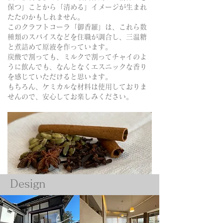
保つ」ことから「清める」イメージが生まれ
たたのかもしれません。
このクラフトコーラ「御香羅」は、これら数
種類のスパイスなどを住職が調合し、三温糖
と煮詰めて原液を作っています。
​炭酸で割っても、ミルクで割ってチャイのよ
うに飲んでも、なんとなくエスニックな香り
を感じていただけると思います。
​もちろん、ケミカルな材料は使用しておりま
せんので、安心してお楽しみください。
Design