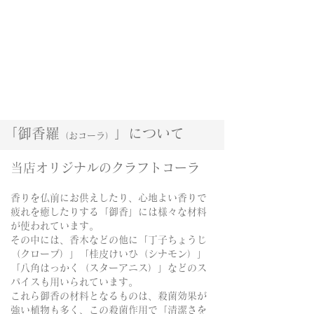
「御
香
羅
」
について
（おコーラ）
当店​オリジナルのクラフトコーラ
香りを仏前にお供えしたり、心地よい香りで
疲れを癒したりする「御香」には様々な材料
が使われています。
その中には、香木などの他に「丁子ちょうじ
（クローブ）」「桂皮けいひ（シナモン）」
「八角はっかく（スターアニス）」などのス
パイスも用いられています。
これら御香の材料となるものは、殺菌効果が
強い植物も多く、この殺菌作用で「清潔さを