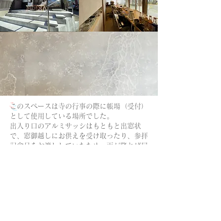
​
このスペースは寺の行事の際に帳場（受付）
として使用している場所でした。
出入り口のアルミサッシはもともと出窓状
で、窓御越しにお供えを受け取ったり、参拝
記念品をお渡ししていたため、雨が降れば屋
根から落ちる雨垂れが参拝者を濡らしてしま
う状態でした。
カフェスペース設計の際に、帳場（受付）機
能の問題解消を考え、参拝者が雨垂れに当た
らないように、建物の中に入って受け渡しが
できるように考慮しました。
​デザインとしては、リノベーションの施工と