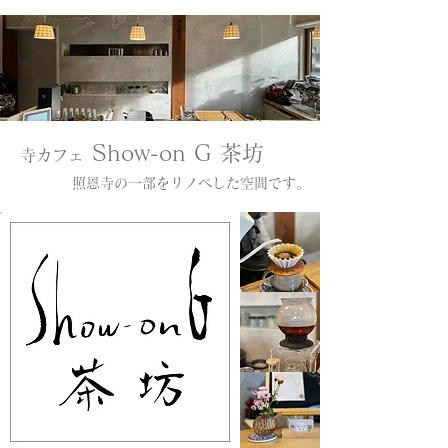
Show-on G 茶坊
寺カフェ
​
照恩寺
の一部をリノベした空間です。