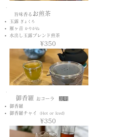
お煎茶
旨味香る
玉露
ぎょくろ
雁ヶ音
かりがね
​水出し玉露ブレンド煎茶
¥350
御香羅
おコーラ
説明
御香羅
御香羅チャイ
（Hot or Iced)
¥350