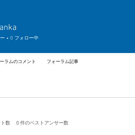
yanka
ka
ー
0
フォロー中
ーラムのコメント
フォーラム記事
ント数
0
件のベストアンサー数