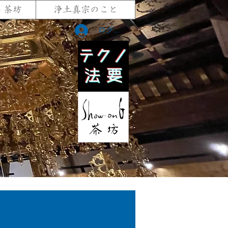
G 茶坊
浄土真宗のこと
ログイン