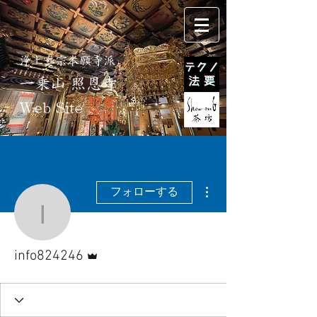
浄土真宗本願寺派
一乗山 照恩寺
Web Site
その他
フォローする
info824246
管理者
info824246