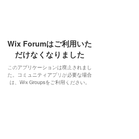
Wix Forumはご利用いた
だけなくなりました
このアプリケーションは廃止されまし
照恩寺Top
テクノ法要
た。コミュニティアプリが必要な場合
照恩寺について
音楽配信
行事のご案内
テクノ法要の活動
は、Wix Groupsをご利用ください。
​仏像・絵像など
住職インタビュー
お参りの予約
​Shop
アクセス
住職のBlog
Show-on G 茶坊
​​素敵な寺カフェ
仏具アクセサリー
浄土真宗本願寺派