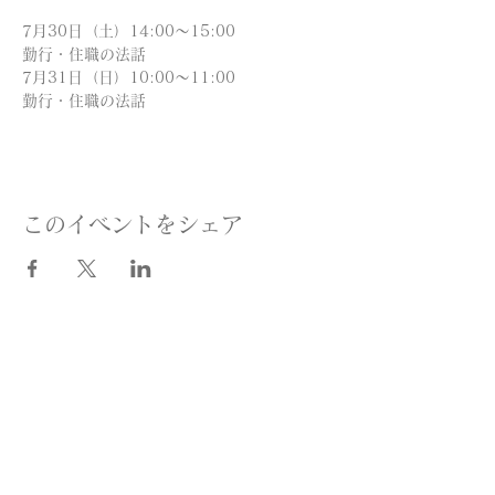
7月30日（土）14:00〜15:00
勤行・住職の法話
7月31日（日）10:00〜11:00
勤行・住職の法話
このイベントをシェア
照恩寺Top
テクノ法要
照恩寺について
音楽配信
行事のご案内
テクノ法要の活動
​仏像・絵像など
住職インタビュー