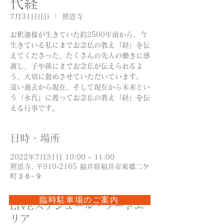
代経
7月31日(日)
  |  
照恩寺
お釈迦様が生きていた約2500年前から、今
生きている私にまでお念仏の教え「経」を伝
えてくださった、たくさんの先人の働きに感
謝し、子や孫にまでお念仏が伝えられるよ
う、大切に勤めさせていただいています。
​遠い過去から現在、そして現在から未来とい
う「永代」に渡ってお念仏の教え「経」を伝
える行事です。
日時・場所
2022年7月31日 10:00 – 11:00
照恩寺, 〒910-2165 福井県福井市東郷二ケ
町３６−９
臨時駐車場のご案内
LIVEスケジュール・フードエ
リア