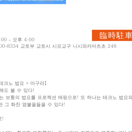
臨時駐
00 – 오후 4:00
00-8334 교토부 교토시 시모교구 니시와카마츠초 248
테크노 법요 × 마구라】
도 볼 수 있다!
에는 보통의 법요를 프로젝션 매핑으로! 또 하나는 테크노 법요
한 그 화찬 염불을들을 수 있다!
!