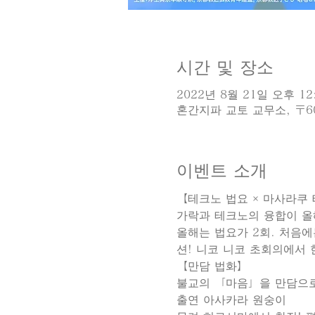
시간 및 장소
2022년 8월 21일 오후 12:
혼간지파 교토 교무소, 〒6
이벤트 소개
【테크노 법요 × 마사라쿠 
가락과 테크노의 융합이 올해
올해는 법요가 2회. 처음
션! 니코 니코 초회의에서 
【만담 법화】
불교의 「마음」을 만담으로
출연 아사카라 원숭이