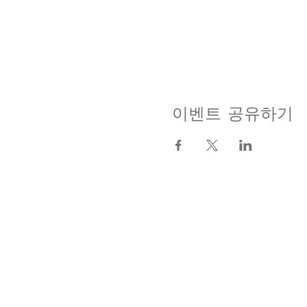
이벤트 공유하기
조온지 Top
테크노 법요
조온지에 대해서
음악 전달
행사 안내
테크노 법요 활동
​불상·그림 등
주직 인터뷰
참배 예약
​Shop
액세스