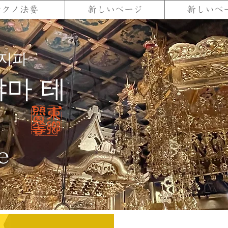
テクノ法要
新しいページ
新しいペ
지파
마 테
e