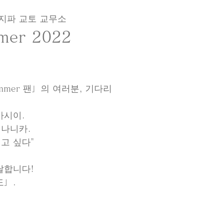
지파 교토 교무소
er 2022
mer 팬」의 여러분, 기다리
카시이.
 나니카.
고 싶다"
달합니다!
도」.