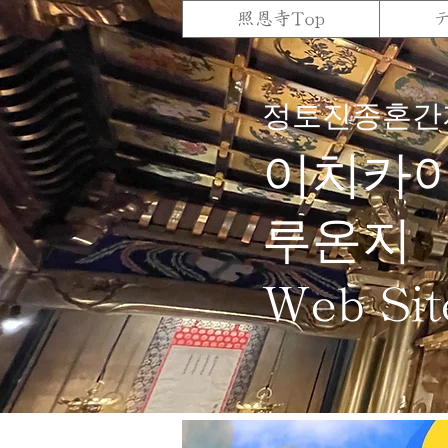
照恩寺Top
정토진종혼간
이치카야
루온지
Web Sit