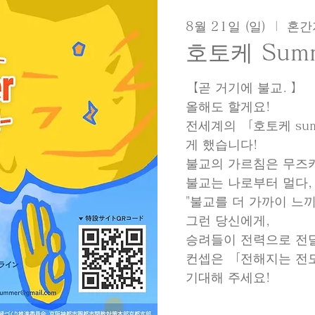
8월 21일 (일)
  |  
혼간
호토케 Summ
【곧 거기에 불교. 】
올해도 할게요!
전세계의 「호토케 sum
게 했습니다!
불교의 가르침은 무즈
불교는 나로부터 멀다,
"불교를 더 가까이 느끼
그런 당신에게,
승려들이 전력으로 전
컨셉은 「전해지는 전
기대해 주세요!