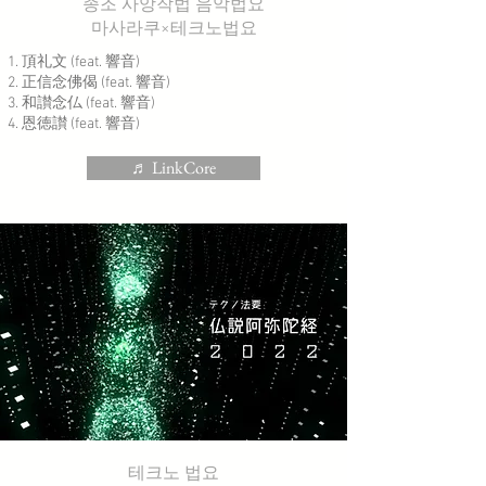
종조 사앙작법 음악법요
마사라쿠×테크노법요
頂礼文 (feat. 響音)
正信念佛偈 (feat. 響音)
和讃念仏 (feat. 響音)
恩徳讃 (feat. 響音)
♬ LinkCore
테크노 법요