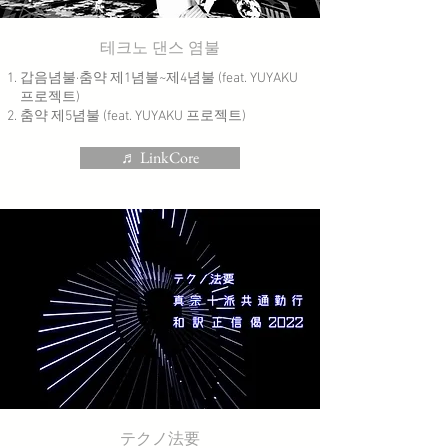
테크노 댄스 염불
갑음념불·춤약 제1념불~제4념불 (feat. YUYAKU
프로젝트)
춤약 제5념불 (feat. YUYAKU 프로젝트)
♬ LinkCore
テクノ法要