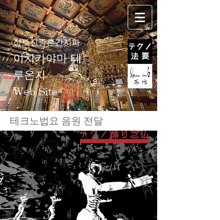
정토진종혼간지파
이치카야마 테
루온지
Web Site
테크노법요 음원 전달