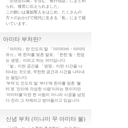
「正信念仏偈」を含む「教行信証」にまとめ
られ、後世に伝えられました。 ​
この願いは蓮如聖人をはじめ、たくさんの
方々のおかげで現代に生きる「私」にまで届
いています。
아미타 부처란?
「아미타」란 인도의 말 「아미타바・아미타
유스」에 한자를 맞춘 말로, 「한한 빛・한없
는 생명」이라고 하는 의미입니다.
「빛」이란 공간을 「생명」이란 시간을 나
타내는 것으로, 무한한 공간과 시간을 나타내
는 말입니다.
'부처'도 인도의 말 '부다'에 한자를 맞춘 '불
타'로 '진리에 각성한 사람'이라는 뜻이지만
'아미타불'이란 한 사람이 아니라 시공을 넘었
다 진리 그 자체라고 받아들이고 있습니다.
신념 부처 (미나미 무 아미타 불)