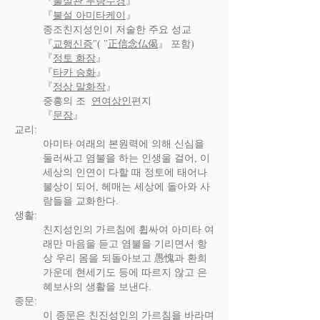
『
불설관 무량수경
』
『
불설 아미타케이
』
종조친지성인이 저술한 주요 성교
『
교행신증
"( "
正信念仏偈
』 포함)
『
정토 화장
』
『
타카 승화
』
『
정상 말화작
』
중흥의 조
연여상인
편지
『
문장
』
교리:
아미타 여래의 본원력에 의해 신심을
둘러싸고 염불을 하는 인생을 걸어, 이
세상의 인연이 다할 때 정토에 태어나
불상이 되어, 헤매는 세상에 돌아와 사
람들을 교화한다.
생활:
친지성인의 가르침에 휩싸여 아미타 여
래만 마음을 듣고 염불을 기리면서 항
상 우리 몸을 되돌아보고 愚愧과 환희
가운데 현세기도 등에 따르지 않고 은
혜보사의 생활을 보낸다.
종문:
이 종문은 친진성인의 가르침을 바라며