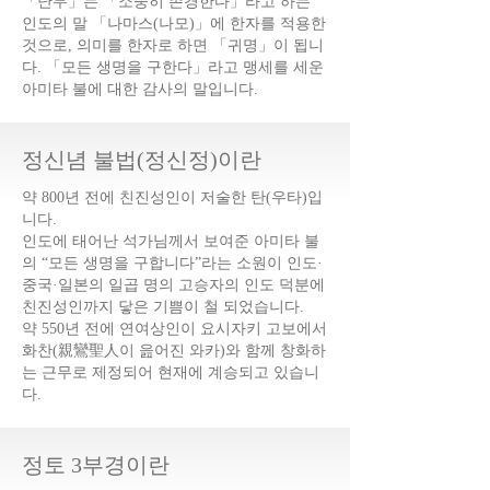
「난무」는 「소중히 존경한다」라고 하는
인도의 말 「나마스(나모)」에 한자를 적용한
것으로, 의미를 한자로 하면 「귀명」이 됩니
다. 「모든 생명을 구한다」라고 맹세를 세운
아미타 불에 대한 감사의 말입니다.
​정신념 불법(정신정)이란
약 800년 전에 친진성인이 저술한 탄(우타)입
니다.
인도에 태어난 석가님께서 보여준 아미타 불
의 “모든 생명을 구합니다”라는 소원이 인도·
중국·일본의 일곱 명의 고승자의 인도 덕분에
친진성인까지 닿은 기쁨이 철 되었습니다.
약 550년 전에 연여상인이 요시자키 고보에서
화찬(親鸞聖人이 읊어진 와카)와 함께 창화하
는 근무로 제정되어 현재에 계승되고 있습니
다.
정토 3부경이란