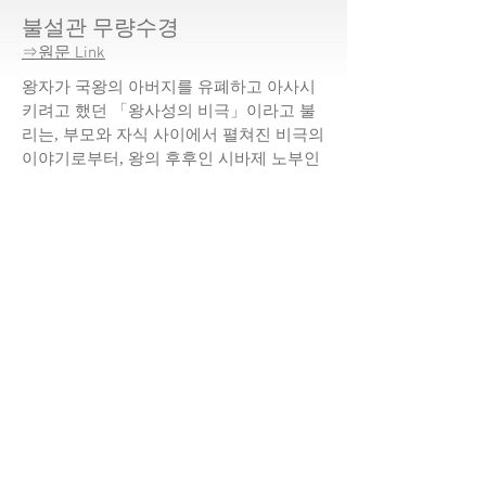
불설관 무량수경
⇒원문 Link
왕자가 국왕의 아버지를 유폐하고 아사시
키려고 했던 「왕사성의 비극」이라고 불
리는, 부모와 자식 사이에서 펼쳐진 비극의
이야기로부터, 왕의 후후인 시바제 노부인
의 소원에 의해, 극락 정토와 아미타 부처
를 구상하는 방법이 제시되어 있습니다.
그리고 아무리 죄 많은 것도 아미타 불의
소원(념불)에 의해 극락정토에 태어난다고
설득되고 있습니다.
불설 아미타케이
⇒原文Link
석가님이 제자의 샤리 히로님을 향한 말로, 짧
은 경전 속에서 36회 「샤리 히로」라고 이름
을 부르면서 말을 걸고 있습니다.
이 부름은, 석가님이 「나」에 아미타 불의 일