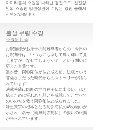
​아미타불의 소원을 나타낸 경전으로, 친진성
인의 스승인 법연상인이 수많은 경전 중에서
선택되었습니다.
불설 무량 수경
⇒원문 Link
お釈迦様がお弟子の阿難尊者からの「今日の
お釈迦様は、いつもにも増して尊く輝いて見
えますが、なぜでしょうか？」という問いに
応えた言葉です。
遥か昔、阿弥陀仏が仏と成る前、法蔵という
菩薩さまだった時代からのストーリーが語ら
れています。
法蔵菩薩は師匠の世自在王仏に出会い、仏と
成るために誓われた願いを成就して、すべて
のいのちを救う阿弥陀仏と成られました。
浄土真宗の根本となる阿弥陀仏の48の願いが
示され、名号（南無阿弥陀仏）の救いの根拠
が語られています。