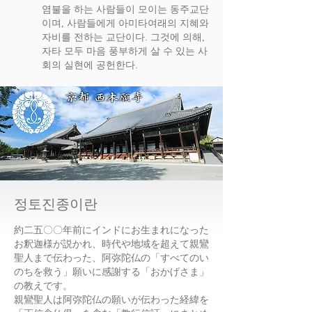
염불을 하는 사람들이 모이는 동주교단
이며, 사람들에게 아미타여래의 지혜와
자비를 전하는 교단이다. 그것에 의해,
자타 모두 마음 풍부하게 살 수 있는 사
회의 실현에 공헌한다.
정토진종이란
約二五〇〇年前にインドにお生まれになった
お釈迦様が説かれ、時代や地域を超えて親鸞
聖人まで伝わった、阿弥陀仏の「すべてのい
のちを救う」願いに感謝する「おかげさま」
の教えです。
親鸞聖人は阿弥陀仏の願いが伝わった経緯を