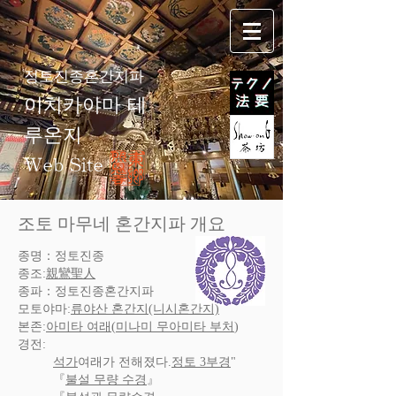
정토진종혼간지파
이치카야마 테
루온지
Web Site
조토 마무네 혼간지파 개요
종명：정토진종
종조:
親鸞聖人
종파：정토진종혼간지파
모토야마:
류야산 혼간지(니시혼간지)
본존:
아미타 여래
(
미나미 무아미타 부처
)
경전:
석가
여래가 전해졌다.
정토 3부경
"
『
불설 무량 수경
』