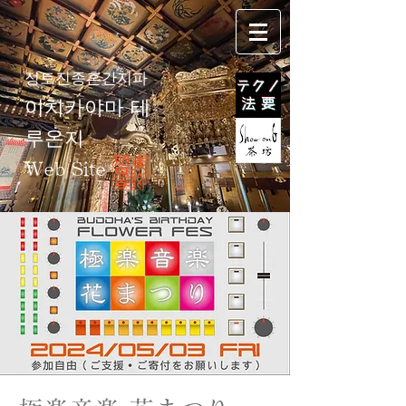
정토진종혼간지파
이치카야마 테
루온지
Web Site