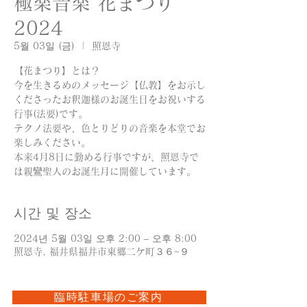
極楽音楽 花まつり
2024
5월 03일 (금)
  |  
照恩寺
【花まつり】とは？
今を生きるめのメッセージ【仏教】をお示し
くださったお釈迦様のお誕生日をお祝いする
行事(法要)です。
テクノ法要や、色とりどりの音楽を本堂でお
楽しみください。
本来4月8日に勤める行事ですが、照恩寺で
は親鸞聖人のお誕生月に開催しています。
시간 및 장소
2024년 5월 03일 오후 2:00 – 오후 8:00
照恩寺, 福井県福井市東郷二ケ町３６−９
臨時駐車場のご案内