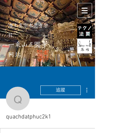
净土真宗本愿寺学
校
一乘山正圆寺
网站
更多動作
追蹤
quachdatphuc2k1
quachdatphuc2k1