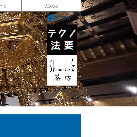
ージ
More
登入