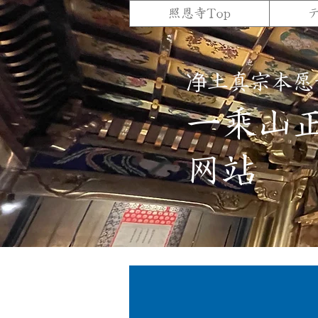
照恩寺Top
净土真宗本愿
一乘山
网站