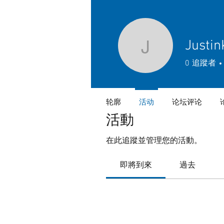
Justin
JustinKl2
0
追蹤者
轮廓
活动
论坛评论
活動
在此追蹤並管理您的活動。
即將到來
過去