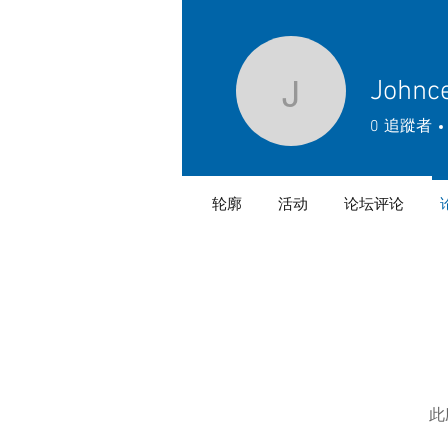
Johnc
Johncena
0
追蹤者
轮廓
活动
论坛评论
此