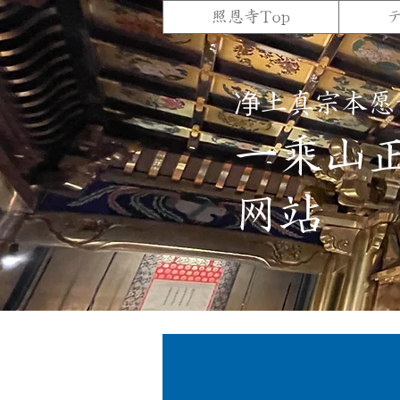
照恩寺Top
净土真宗本愿
一乘山
网站