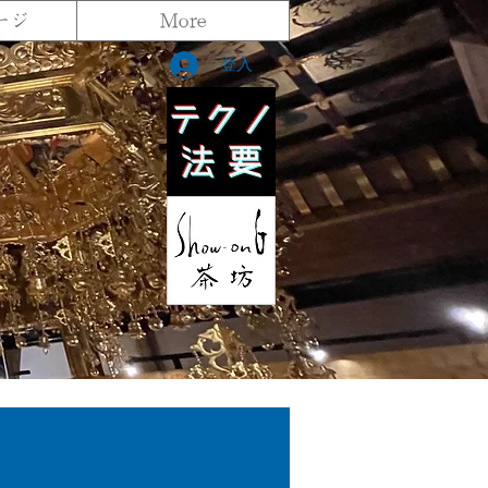
ージ
More
登入