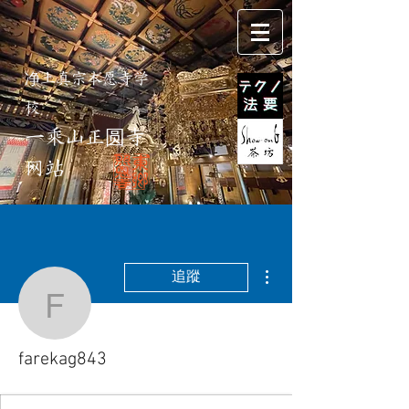
净土真宗本愿寺学
校
一乘山正圆寺
网站
更多動作
追蹤
farekag843
farekag843