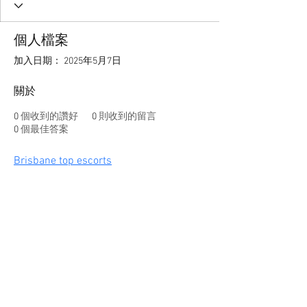
個人檔案
加入日期： 2025年5月7日
關於
0
個收到的讚好
0
則收到的留言
0
個最佳答案
Brisbane top escorts
舜寺顶
科技纪念服务
关于松云寺
音乐发行
活动信息
科技纪念活动
​佛像、图片等
住持采访
预约参观
​店铺
使用权
首席牧师的博客
展示 G Chabou
​​尼斯寺庙咖啡馆
佛坛配件