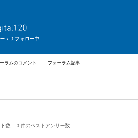
gital120
al120
ー
0
フォロー中
ーラムのコメント
フォーラム記事
ント数
0
件のベストアンサー数