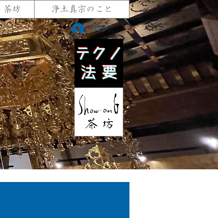
G 茶坊
浄土真宗のこと
ログイン