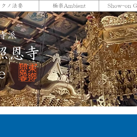
テクノ法要
極楽Ambient
Show-on 
寺派
照恩寺
e