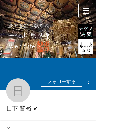
浄土真宗本願寺派
一乗山 照恩寺
Web Site
その他
フォローする
日下 賢裕
脚本
日下 賢裕